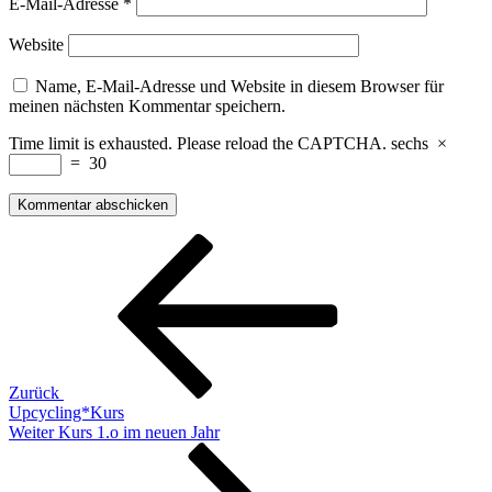
E-Mail-Adresse
*
Website
Name, E-Mail-Adresse und Website in diesem Browser für
meinen nächsten Kommentar speichern.
Time limit is exhausted. Please reload the CAPTCHA.
sechs
×
=
30
Beitragsnavigation
Vorheriger
Beitrag
Zurück
Upcycling*Kurs
Nächster
Weiter
Kurs 1.o im neuen Jahr
Beitrag