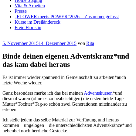
Home Staging
Vita & Arbeiten
Presse
„FLOWER meets POWER“2026 – Zusammengefasst
Kurse im Dreiländereck
Freie Floristin
Veröffentlicht
5. November 2015
14. Dezember 2015
von
Rita
am
Binde deinen eigenen Adventskranz*und
das kam dabei heraus
Es ist immer wieder spannend in Gemeinschaft zu arbeiten*auch
letzte Woche wieder.
Ganz besonders merke ich das bei meinen
Adventskursen
*und
diesmal waren (ohne es zu beabsichtigen) die ersten beide Tage
Mutter*Tochter*Tag-so schön zwei Generationen miteinander zu
erleben.
Ich stelle jedem das selbe Material zur Verfügung und heraus
kommen – ungelogen – die unterschiedlichsten Adventskränze*und
nebenbei noch herrliche Gestecke.