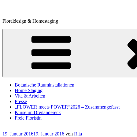
Zum
Inhalt
springen
Floraldesign & Homestaging
Botanische Rauminstallationen
Home Staging
Vita & Arbeiten
Presse
„FLOWER meets POWER“2026 – Zusammengefasst
Kurse im Dreiländereck
Freie Floristin
Veröffentlicht
19. Januar 2016
19. Januar 2016
von
Rita