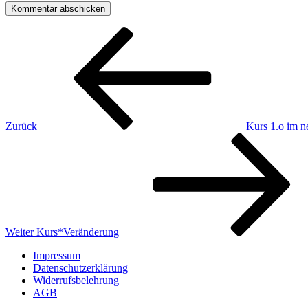
Beitragsnavigation
Vorheriger
Beitrag
Zurück
Kurs 1.o im n
Nächster
Beitrag
Weiter
Kurs*Veränderung
Impressum
Datenschutzerklärung
Widerrufsbelehrung
AGB