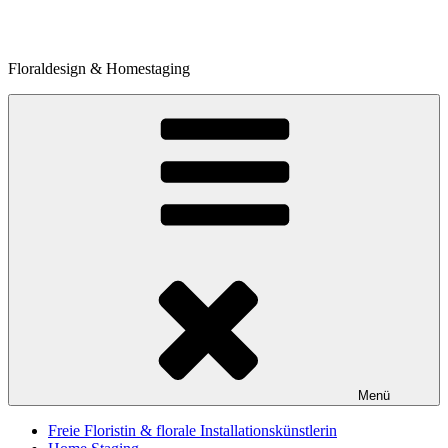
Zum
Inhalt
springen
Floraldesign & Homestaging
Menü
Freie Floristin & florale Installationskünstlerin