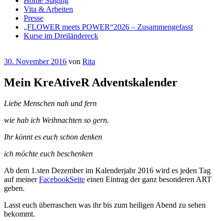
Home Staging
Vita & Arbeiten
Presse
„FLOWER meets POWER“2026 – Zusammengefasst
Kurse im Dreiländereck
Veröffentlicht
30. November 2016
von
Rita
am
Mein KreAtiveR Adventskalender
Liebe Menschen nah und fern
wie hab ich Weihnachten so gern.
Ihr könnt es euch schon denken
ich möchte euch beschenken
Ab dem 1.sten Dezember im Kalenderjahr 2016 wird es jeden Tag
auf meiner
FacebookSeite
einen Eintrag der ganz besonderen ART
geben.
Lasst euch überraschen was ihr bis zum heiligen Abend zu sehen
bekommt.