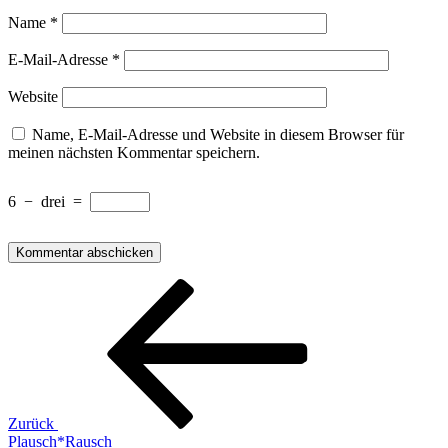
Name
*
E-Mail-Adresse
*
Website
Name, E-Mail-Adresse und Website in diesem Browser für
meinen nächsten Kommentar speichern.
6
−
drei
=
Beitragsnavigation
Vorheriger
Beitrag
Zurück
Plausch*Rausch