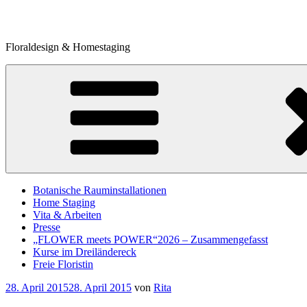
Zum
Inhalt
springen
Floraldesign & Homestaging
Botanische Rauminstallationen
Home Staging
Vita & Arbeiten
Presse
„FLOWER meets POWER“2026 – Zusammengefasst
Kurse im Dreiländereck
Freie Floristin
Veröffentlicht
28. April 2015
28. April 2015
von
Rita
am