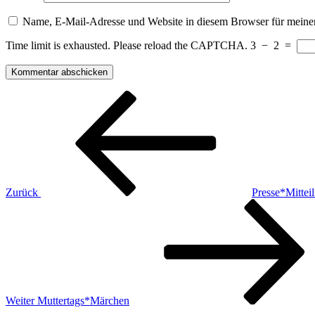
Name, E-Mail-Adresse und Website in diesem Browser für meine
Time limit is exhausted. Please reload the CAPTCHA.
3
−
2
=
Beitragsnavigation
Vorheriger
Beitrag
Zurück
Presse*Mittei
Nächster
Beitrag
Weiter
Muttertags*Märchen