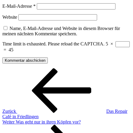
E-Mail-Adresse
*
Website
Name, E-Mail-Adresse und Website in diesem Browser für
meinen nächsten Kommentar speichern.
Time limit is exhausted. Please reload the CAPTCHA.
5
×
=
45
Beitragsnavigation
Vorheriger
Beitrag
Zurück
Das Repair
Café in Friedlingen
Nächster
Weiter
Was geht nur in ihren Köpfen vor?
Beitrag