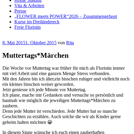
Home Staging
Vita & Arbeiten
Presse
„FLOWER meets POWER“2026 – Zusammengefasst
Kurse im Dreiländereck
Freie Floristin
Veröffentlicht
8. Mai 2015
1. Oktober 2015
von
Rita
am
Muttertags*Märchen
Die Woche vor Muttertag war früher für mich als Floristin immer
mit viel Arbeit und eine ganzen Menge Stress verbunden.
Mit den Jahren bin ich älter,ein bisschen ruhiger und vielleicht noch
ein kleines bisschen weiser geworden.
Jetzt geniesse ich jede Minute vor Muttertag.
Ich plane, mache mir Gedanken und versuche so persönlich und
hautnah wie möglich die jeweiligen Muttertags*Märchen zu
zaubern.
Denn jede Mutter ist verschieden. Jede Mutter hat so manche
Geschichten zu erzählen. Auch solche die wir als Kinder gerne
geheim halten möchten 😀
In diesem Sinne wünsche ich euch einen zauberhaften